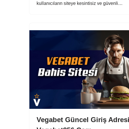
kullanıcıların siteye kesintisiz ve güvenli…
Vegabet Güncel Giriş Adres