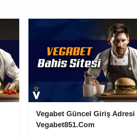
i
Vegabet Güncel Giriş Adresi
Vegabet851.Com