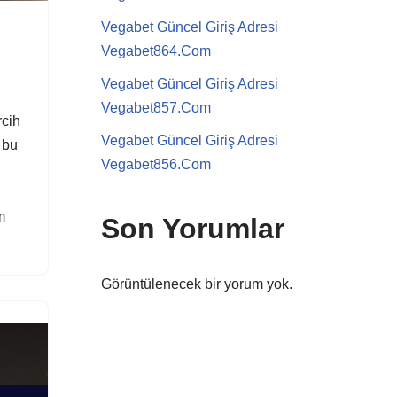
Vegabet Güncel Giriş Adresi
Vegabet864.Com
Vegabet Güncel Giriş Adresi
Vegabet857.Com
rcih
Vegabet Güncel Giriş Adresi
 bu
Vegabet856.Com
m
Son Yorumlar
Görüntülenecek bir yorum yok.