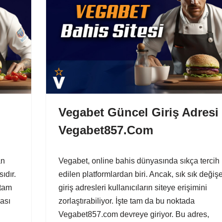
i
Vegabet Güncel Giriş Adresi
Vegabet857.Com
an
Vegabet, online bahis dünyasında sıkça tercih
ıdır.
edilen platformlardan biri. Ancak, sık sık değiş
 tam
giriş adresleri kullanıcıların siteye erişimini
ası
zorlaştırabiliyor. İşte tam da bu noktada
Vegabet857.com devreye giriyor. Bu adres,