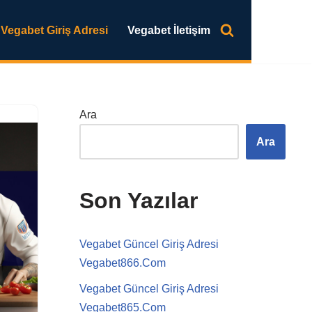
Vegabet Giriş Adresi
Vegabet İletişim
Ara
Ara
Son Yazılar
Vegabet Güncel Giriş Adresi
Vegabet866.Com
Vegabet Güncel Giriş Adresi
Vegabet865.Com