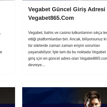
i
Vegabet Güncel Giriş Adresi
Vegabet865.Com
,
Vegabet, bahis ve casino tutkunlarının sıkça te
ettiği platformlardan biri. Ancak, biliyorsunuz ki
tür sitelerde zaman zaman erişim sorunları
te
yaşanabiliyor. İşte tam da bu noktada Vegabet
giriş için en güncel adres olan Vegabet865.co
devreye…