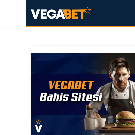
İçeriğe
geç