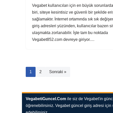
Vegabet kullanıcıları için en büyük sorunlard
biri, siteye kesintisiz ve güvenli bir şekilde er
sağlamaktır. İnternet ortamında sık sık değişe
giriş adresleri yüzünden, kullanıcılar bazen s
ulaşmakta zorlanabilir. İşte tam bu noktada
Vegabet852.com devreye giriyor.…
1
2
Sonraki »
VegabetiGuncel.Com
ile siz de Vegabet'in günc
öğrenebilirsiniz. Vegabet güncel giriş adresi için 
edebilirsiniz.