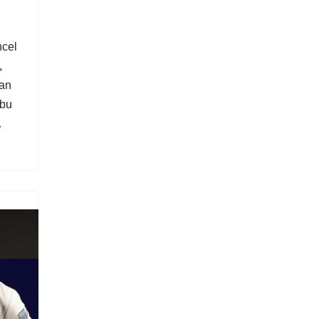
ncel
,
man
 bu
…