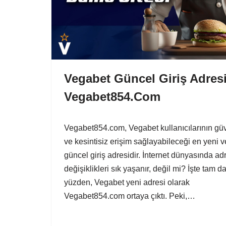
Vegabet Güncel Giriş Adres
Vegabet854.Com
Vegabet854.com, Vegabet kullanıcılarının gü
ve kesintisiz erişim sağlayabileceği en yeni v
güncel giriş adresidir. İnternet dünyasında ad
değişiklikleri sık yaşanır, değil mi? İşte tam d
yüzden, Vegabet yeni adresi olarak
Vegabet854.com ortaya çıktı. Peki,…