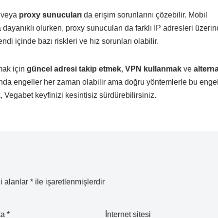
veya
proxy sunucuları
da erişim sorunlarını çözebilir. Mobil
dayanıklı olurken, proxy sunucuları da farklı IP adresleri üzeri
i içinde bazı riskleri ve hız sorunları olabilir.
mak için
güncel adresi takip etmek
,
VPN kullanmak
ve
alterna
ında engeller her zaman olabilir ama doğru yöntemlerle bu engel
egabet keyfinizi kesintisiz sürdürebilirsiniz.
i alanlar
*
ile işaretlenmişlerdir
ta
*
İnternet sitesi