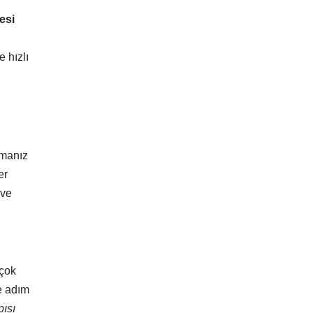
esi
e hızlı
manız
er
 ve
rçok
ye adım
ısı