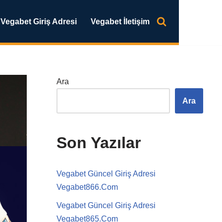
Vegabet Giriş Adresi
Vegabet İletişim
Ara
Ara
Son Yazılar
Vegabet Güncel Giriş Adresi
Vegabet866.Com
Vegabet Güncel Giriş Adresi
Vegabet865.Com