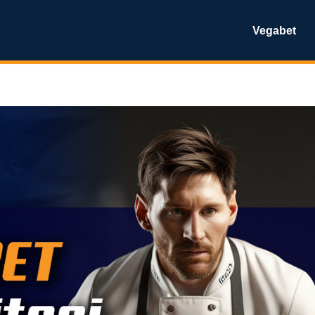
Vegabet