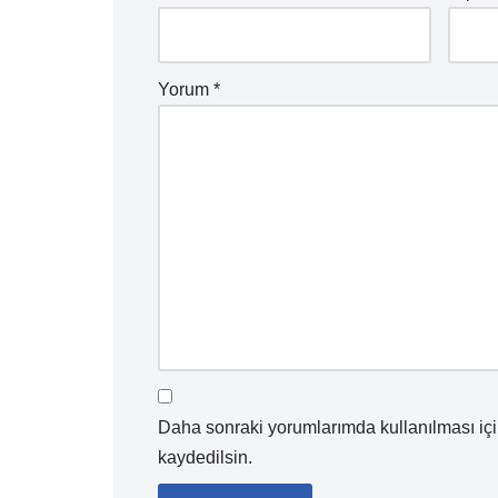
Yorum
*
Daha sonraki yorumlarımda kullanılması içi
kaydedilsin.