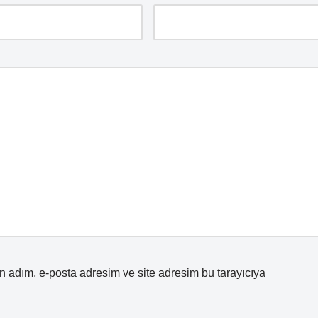
n adım, e-posta adresim ve site adresim bu tarayıcıya