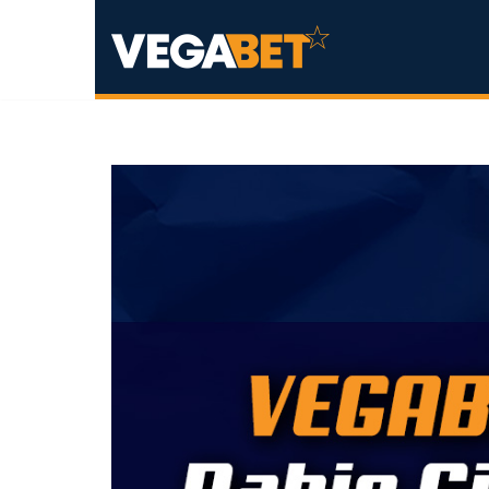
İçeriğe
geç