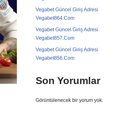
Vegabet Güncel Giriş Adresi
Vegabet864.Com
Vegabet Güncel Giriş Adresi
Vegabet857.Com
Vegabet Güncel Giriş Adresi
Vegabet856.Com
Son Yorumlar
Görüntülenecek bir yorum yok.