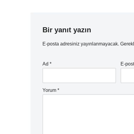
Bir yanıt yazın
E-posta adresiniz yayınlanmayacak.
Gerekl
Ad
*
E-pos
Yorum
*