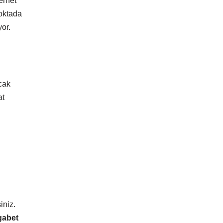
ernet
noktada
or.
cak
at
iniz.
gabet