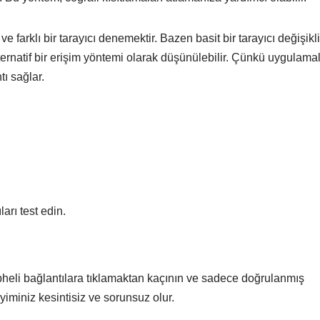
ve farklı bir tarayıcı denemektir. Bazen basit bir tarayıcı değişikli
ternatif bir erişim yöntemi olarak düşünülebilir. Çünkü uygulama
tı sağlar.
ları test edin.
eli bağlantılara tıklamaktan kaçının ve sadece doğrulanmış
iminiz kesintisiz ve sorunsuz olur.