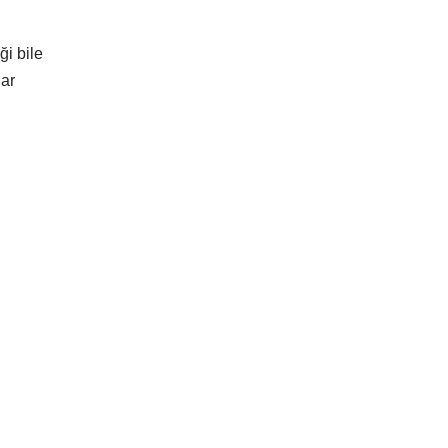
ği bile
lar