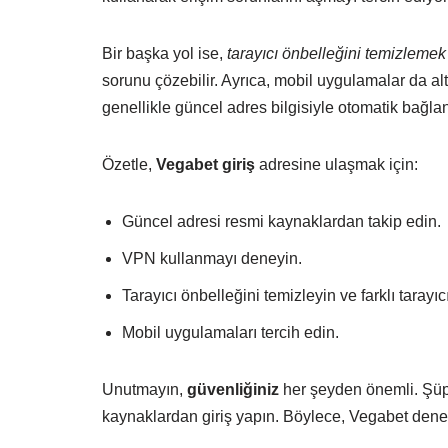
Bir başka yol ise,
tarayıcı önbelleğini temizlemek
sorunu çözebilir. Ayrıca, mobil uygulamalar da al
genellikle güncel adres bilgisiyle otomatik bağlan
Özetle,
Vegabet giriş
adresine ulaşmak için:
Güncel adresi resmi kaynaklardan takip edin.
VPN kullanmayı deneyin.
Tarayıcı önbelleğini temizleyin ve farklı tarayıcı
Mobil uygulamaları tercih edin.
Unutmayın,
güvenliğiniz
her şeyden önemli. Şüph
kaynaklardan giriş yapın. Böylece, Vegabet deney