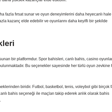
a fazla fırsat sunar ve oyun deneyimlerini daha heyecanlı hale g
zla kazanç elde edebilir ve oyunlarını daha keyifli bir şekilde
leri
unan bir platformdur. Spor bahisleri, canlı bahis, casino oyunlar
 bulunmaktadır. Bu seçenekler sayesinde her türlü oyun zevkine 
lerinden biridir. Futbol, basketbol, tenis, voleybol gibi birçok f
nlı bahis seçeneği ile maçları takip ederek anlık olarak bahis
.