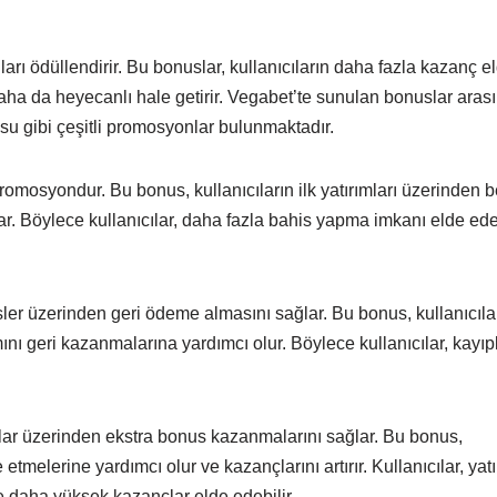
ları ödüllendirir. Bu bonuslar, kullanıcıların daha fazla kazanç e
aha da heyecanlı hale getirir. Vegabet’te sunulan bonuslar aras
u gibi çeşitli promosyonlar bulunmaktadır.
omosyondur. Bu bonus, kullanıcıların ilk yatırımları üzerinden bel
r. Böylece kullanıcılar, daha fazla bahis yapma imkanı elde ede
isler üzerinden geri ödeme almasını sağlar. Bu bonus, kullanıcıla
smını geri kazanmalarına yardımcı olur. Böylece kullanıcılar, kayıpl
rımlar üzerinden ekstra bonus kazanmalarını sağlar. Bu bonus,
tmelerine yardımcı olur ve kazançlarını artırır. Kullanıcılar, yat
 daha yüksek kazançlar elde edebilir.