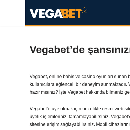
İçeriğe
geç
Vegabet’de şansınız
Vegabet, online bahis ve casino oyunları sunan bi
kullanıcılara eğlenceli bir deneyim sunmaktadır.
hazır mısınız? İşte Vegabet hakkında bilmeniz ge
Vegabet’e üye olmak için öncelikle resmi web si
üyelik işlemlerinizi tamamlayabilirsiniz. Vegabet’
sitesine erişim sağlayabilirsiniz. Mobil cihazları