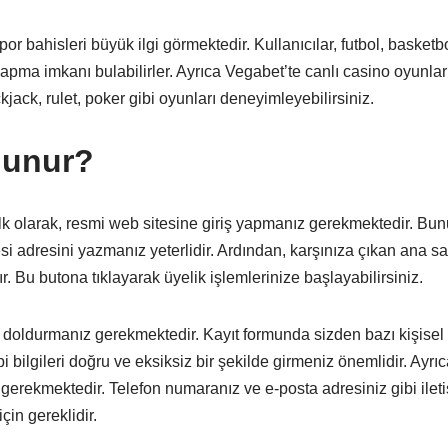
 bahisleri büyük ilgi görmektedir. Kullanıcılar, futbol, basketbo
yapma imkanı bulabilirler. Ayrıca Vegabet’te canlı casino oyunlar
kjack, rulet, poker gibi oyunları deneyimleyebilirsiniz.
lunur?
lk olarak, resmi web sitesine giriş yapmanız gerekmektedir. Bun
i adresini yazmanız yeterlidir. Ardından, karşınıza çıkan ana s
r. Bu butona tıklayarak üyelik işlemlerinize başlayabilirsiniz.
 doldurmanız gerekmektedir. Kayıt formunda sizden bazı kişisel b
bi bilgileri doğru ve eksiksiz bir şekilde girmeniz önemlidir. Ayrı
iz gerekmektedir. Telefon numaranız ve e-posta adresiniz gibi ilet
çin gereklidir.