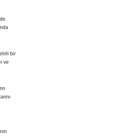
lde
ında
irli bir
r ve
rın
arını
ırım