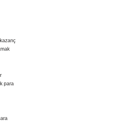
 kazanç
lamak
r
ek para
para
.