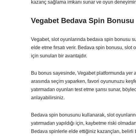
kazanç sağlama imkanı sunar ve oyun deneyiminiz
Vegabet Bedava Spin Bonusu
Vegabet, slot oyunlarında bedava spin bonusu su
elde etme fırsatı verir. Bedava spin bonusu, slo
için sunulan bir avantajdır.
Bu bonus sayesinde, Vegabet platformunda yer ala
arasında seçim yaparken, favori oyununuzu keşfedeb
yatırmadan oyunları test etme şansı sunar, böylec
anlayabilirsiniz.
Bedava spin bonusunu kullanarak, slot oyunlarında
yatırmadan yapıldığı için, kaybetme riski olmadan 
Bedava spinlerle elde ettiğiniz kazançları, belirli 