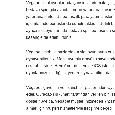
Vegabet, slot oyunlarında şansınızı artırmak için
bedava spin gibi avantajlardan yararlanabilirsin
yararlanabilirler. Bu bonus, ilk para yatırma işle
işlemlerinde bonuslar da sunulmaktadır. Belirli bi
ayrıca slot oyunlarında bedava spin bonusu da su
kazanç elde edebilirsiniz.
Vegabet, mobil cihazlarda da slot oyunlarına eriş
oynayabilirsiniz. Mobil uyumlu arayüzü sayesinde,
çıkarabilirsiniz. Hem Android hem de iOS işletim
oyunlarınızı istediğiniz yerden oynayabilirsiniz.
Vegabet, güvenilir ve lisanslı bir platformdur. Oy
eder. Curacao Hükümeti tarafından verilen bir lisa
gösterir. Ayrıca, Vegabet müşteri hizmetleri 7/2
almak için müşteri hizmetleriyle iletişime geçebili