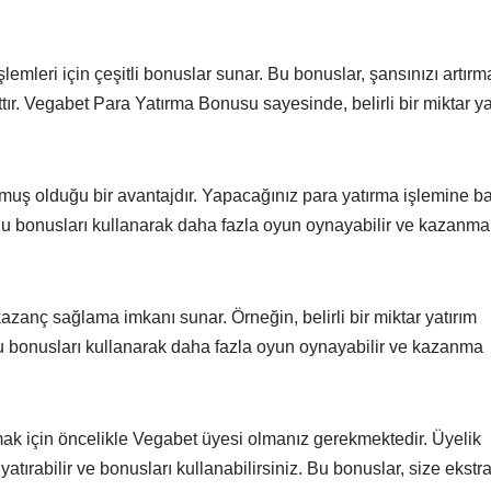
şlemleri için çeşitli bonuslar sunar. Bu bonuslar, şansınızı artır
ttır. Vegabet Para Yatırma Bonusu sayesinde, belirli bir miktar ya
muş olduğu bir avantajdır. Yapacağınız para yatırma işlemine ba
. Bu bonusları kullanarak daha fazla oyun oynayabilir ve kazanma
zanç sağlama imkanı sunar. Örneğin, belirli bir miktar yatırım
Bu bonusları kullanarak daha fazla oyun oynayabilir ve kazanma
ak için öncelikle Vegabet üyesi olmanız gerekmektedir. Üyelik
tırabilir ve bonusları kullanabilirsiniz. Bu bonuslar, size ekstr