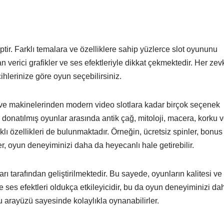
tir. Farklı temalara ve özelliklere sahip yüzlerce slot oyununu
n verici grafikler ve ses efektleriyle dikkat çekmektedir. Her zev
ihlerinize göre oyun seçebilirsiniz.
ve makinelerinden modern video slotlara kadar birçok seçenek
 donatılmış oyunlar arasında antik çağ, mitoloji, macera, korku 
lı özellikleri de bulunmaktadır. Örneğin, ücretsiz spinler, bonus
ler, oyun deneyiminizi daha da heyecanlı hale getirebilir.
arı tarafından geliştirilmektedir. Bu sayede, oyunların kalitesi ve 
ve ses efektleri oldukça etkileyicidir, bu da oyun deneyiminizi da
stu arayüzü sayesinde kolaylıkla oynanabilirler.