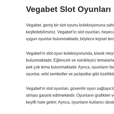
Vegabet Slot Oyunları
Vegabet, geniş bir slot oyunu koleksiyonuna sahip
keşfedebilirsiniz. Vegabet’in slot oyunları, heyeca
uygun oyunlar bulunmaktadır, böylece kişisel terc
Vegabet’in slot oyun koleksiyonunda, klasik mey
bulunmaktadır. Eğlenceli ve sürükleyici temalarla
pek çok tema bulunmaktadır. Ayrıca, oyunların fark
oyunlar, wild semboller ve jackpotlar gibi özellik
Vegabet’in slot oyunları, güvenilir oyun sağlayıcıl
olması garanti edilmektedir. Oyunların grafikleri 
keyifli hale getirir. Ayrıca, oyunların kullanıcı do