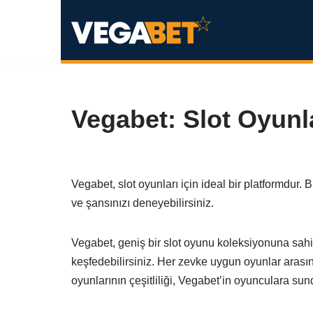
İçeriğe
geç
Vegabet: Slot Oyunl
Vegabet, slot oyunları için ideal bir platformdur.
ve şansınızı deneyebilirsiniz.
Vegabet, geniş bir slot oyunu koleksiyonuna sahip
keşfedebilirsiniz. Her zevke uygun oyunlar arasın
oyunlarının çeşitliliği, Vegabet’in oyunculara su