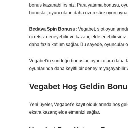
bonus kazanabilirsiniz. Para yatırma bonusu, oyu
bonuslar, oyuncuların daha uzun süre oyun oynam
Bedava Spin Bonusu:
Vegabet, slot oyunlarınd
ücretsiz deneyebilir ve kazanç elde edebilirsini
daha fazla katılım sağlar. Bu sayede, oyuncular oyu
Vegabet’in sunduğu bonuslar, oyunculara daha fazl
oyunlarında daha keyifli bir deneyim yaşayabilir 
Vegabet Hoş Geldin Bon
Yeni üyeler, Vegabet’e kayıt olduklarında hoş gel
ekstra kazanç elde etmenizi sağlar.