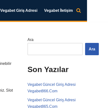
Vegabet Giriş Adresi
Vegabet İletişim
Ara
Ara
nebilir
Son Yazılar
Vegabet Güncel Giriş Adresi
iz. Slot
Vegabet866.Com
Vegabet Güncel Giriş Adresi
Vegabet865.Com