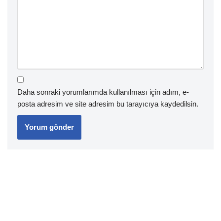
Daha sonraki yorumlarımda kullanılması için adım, e-
posta adresim ve site adresim bu tarayıcıya kaydedilsin.