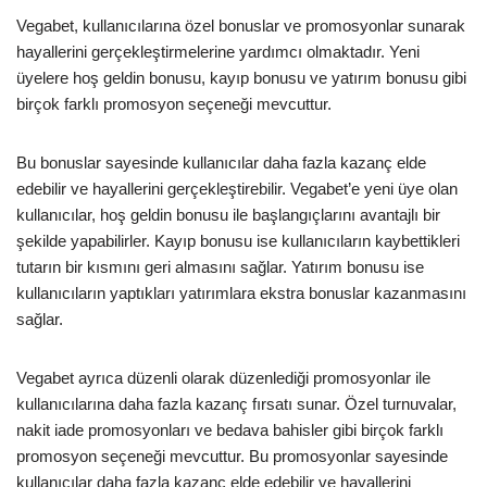
Vegabet, kullanıcılarına özel bonuslar ve promosyonlar sunarak
hayallerini gerçekleştirmelerine yardımcı olmaktadır. Yeni
üyelere hoş geldin bonusu, kayıp bonusu ve yatırım bonusu gibi
birçok farklı promosyon seçeneği mevcuttur.
Bu bonuslar sayesinde kullanıcılar daha fazla kazanç elde
edebilir ve hayallerini gerçekleştirebilir. Vegabet’e yeni üye olan
kullanıcılar, hoş geldin bonusu ile başlangıçlarını avantajlı bir
şekilde yapabilirler. Kayıp bonusu ise kullanıcıların kaybettikleri
tutarın bir kısmını geri almasını sağlar. Yatırım bonusu ise
kullanıcıların yaptıkları yatırımlara ekstra bonuslar kazanmasını
sağlar.
Vegabet ayrıca düzenli olarak düzenlediği promosyonlar ile
kullanıcılarına daha fazla kazanç fırsatı sunar. Özel turnuvalar,
nakit iade promosyonları ve bedava bahisler gibi birçok farklı
promosyon seçeneği mevcuttur. Bu promosyonlar sayesinde
kullanıcılar daha fazla kazanç elde edebilir ve hayallerini