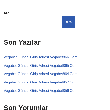
Ara
Ara
Son Yazılar
Vegabet Güncel Giriş Adresi Vegabet866.Com
Vegabet Güncel Giriş Adresi Vegabet865.Com
Vegabet Güncel Giriş Adresi Vegabet864.Com
Vegabet Güncel Giriş Adresi Vegabet857.Com
Vegabet Güncel Giriş Adresi Vegabet856.Com
Son Yorumlar